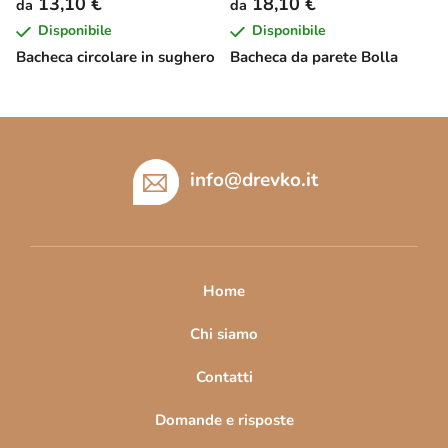
13,10 €
18,10 €
da
da
Disponibile
Disponibile
Bacheca circolare in sughero
Bacheca da parete Bolla
P
i
è
info
@
drevko.it
d
i
p
a
Home
g
i
Chi siamo
n
Contatti
a
Domande e risposte