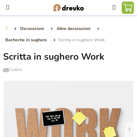
Vai
Ricerca
al
CA
contenuto
DE
Decorazioni
Altre decorazioni
Casa
SP
Bacheche in sughero
Scritta in sughero Work
Scritta in sughero Work
La
(0)
valutazione
media
del
prodotto
è
0,0
su
5
stelle.