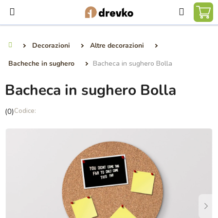
Vai
Ricerca
al
CA
contenuto
DE
Decorazioni
Altre decorazioni
Casa
SP
Bacheche in sughero
Bacheca in sughero Bolla
Bacheca in sughero Bolla
La
(0)
valutazione
media
del
prodotto
è
0,0
su
5
stelle.