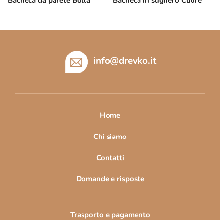
Bacheca da parete Bolla
Bacheca in sughero Cuore
P
i
è
info
@
drevko.it
d
i
p
a
Home
g
i
Chi siamo
n
Contatti
a
Domande e risposte
Trasporto e pagamento