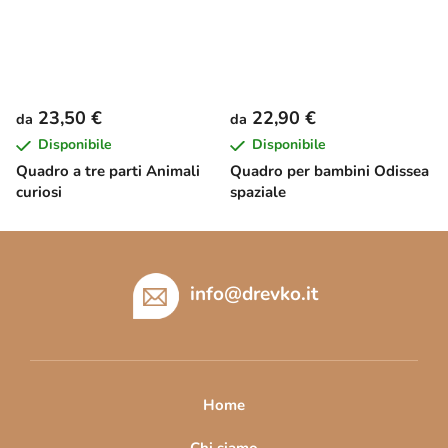
23,50 €
22,90 €
da
da
Disponibile
Disponibile
Quadro a tre parti Animali
Quadro per bambini Odissea
curiosi
spaziale
P
i
è
info
@
drevko.it
d
i
p
a
Home
g
Chi siamo