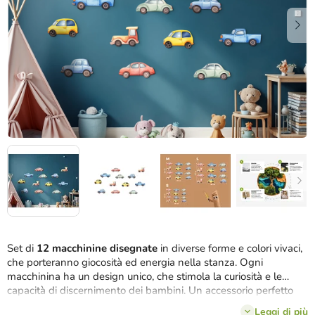
stelle.
Set di
12 macchinine disegnate
in diverse forme e colori vivaci,
che porteranno giocosità ed energia nella stanza. Ogni
macchinina ha un design unico, che stimola la curiosità e le
capacità di discernimento dei bambini. Un accessorio perfetto
per i piccoli amanti delle auto e del mondo dei trasporti.
Leggi di più