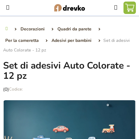
Vai
Ricerca
al
CA
contenuto
DE
Decorazioni
Quadri da parete
Casa
SP
Per la cameretta
Adesivi per bambini
Set di adesivi
Auto Colorate - 12 pz
Set di adesivi Auto Colorate -
12 pz
La
(0)
valutazione
media
del
prodotto
è
0,0
su
5