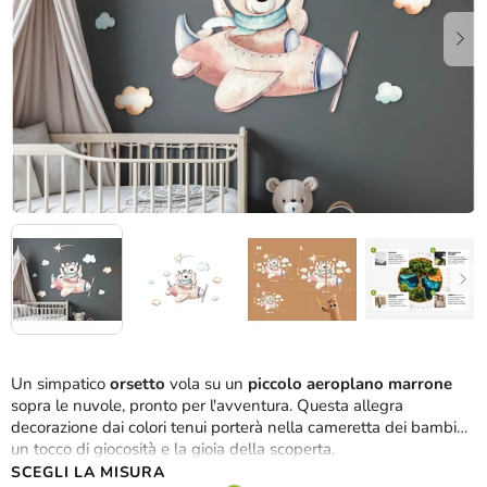
stelle.
Un simpatico
orsetto
vola su un
piccolo aeroplano marrone
sopra le nuvole, pronto per l'avventura. Questa allegra
decorazione dai colori tenui porterà nella cameretta dei bambini
un tocco di giocosità e la gioia della scoperta.
SCEGLI LA MISURA