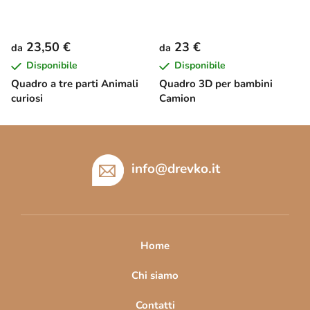
23,50 €
23 €
da
da
Disponibile
Disponibile
Quadro a tre parti Animali
Quadro 3D per bambini
curiosi
Camion
P
i
è
info
@
drevko.it
d
i
p
a
Home
g
i
Chi siamo
n
Contatti