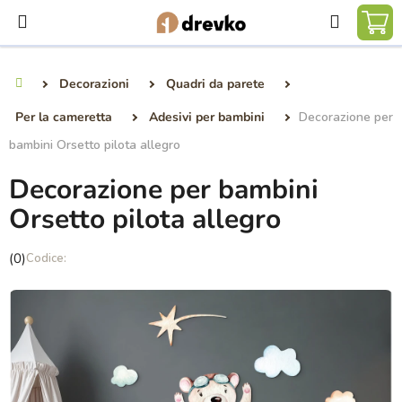
Vai
Ricerca
al
CA
contenuto
DE
Decorazioni
Quadri da parete
Casa
SP
Per la cameretta
Adesivi per bambini
Decorazione per
bambini Orsetto pilota allegro
Decorazione per bambini
Orsetto pilota allegro
La
(0)
valutazione
media
del
prodotto
è
0,0
su
5