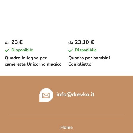
23 €
23,10 €
da
da
Disponibile
Disponibile
Quadro in legno per
Quadro per bambini
cameretta Unicorno magico
Coniglietto
P
i
è
info
@
drevko.it
d
i
p
a
Home