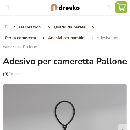
Vai
Ricerca
al
CA
contenuto
DE
Decorazioni
Quadri da parete
Casa
SP
Per la cameretta
Adesivi per bambini
Adesivo per
cameretta Pallone
Adesivo per cameretta Pallone
La
(0)
valutazione
media
del
prodotto
è
0,0
su
5
stelle.