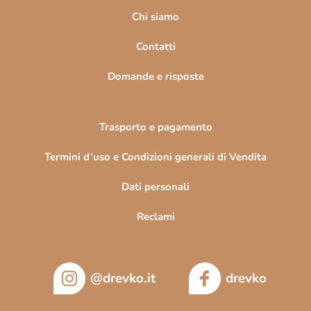
g
i
Chi siamo
n
Contatti
a
Domande e risposte
Trasporto e pagamento
Termini d’uso e Condizioni generali di Vendita
Dati personali
Reclami
@drevko.it
drevko