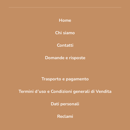
i
p
a
Home
g
i
Chi siamo
n
Contatti
a
Domande e risposte
Trasporto e pagamento
Termini d’uso e Condizioni generali di Vendita
Dati personali
Reclami