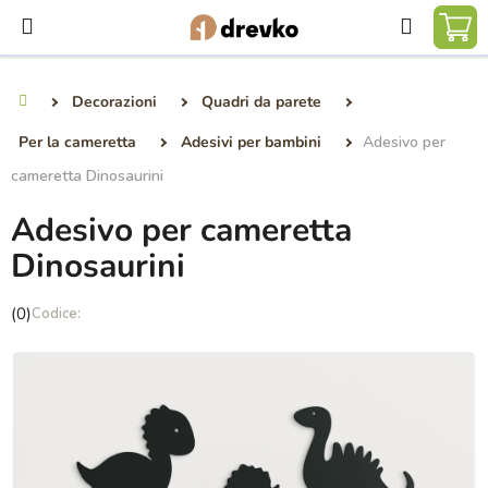
Vai
Ricerca
al
CA
contenuto
DE
Decorazioni
Quadri da parete
Casa
SP
Per la cameretta
Adesivi per bambini
Adesivo per
cameretta Dinosaurini
Adesivo per cameretta
Dinosaurini
La
(0)
valutazione
media
del
prodotto
è
0,0
su
5