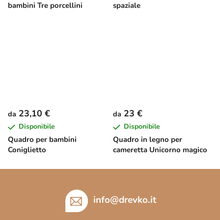
bambini Tre porcellini
spaziale
23,10 €
23 €
da
da
Disponibile
Disponibile
Quadro per bambini
Quadro in legno per
Coniglietto
cameretta Unicorno magico
P
i
è
info
@
drevko.it
d