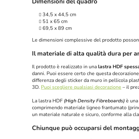
Dimensioni del quadro
34,5 x 44,5 cm
51 x 65 cm
69,5 x 89 cm
Le dimensioni complessive del prodotto posson
Il materiale di alta qualità dura per a
Il prodotto è realizzato in una
lastra HDF spes
danni. Puoi essere certo che questa decorazione 
differenza degli sticker da muro in pellicola plas
3D.
Puoi scegliere qualsiasi decorazione
– il pre
La lastra HDF
(High Density Fibreboards)
è una 
comprimendo materiale ligneo frantumato (princ
un materiale naturale e sicuro, conforme alla cl
Chiunque può occuparsi del montagg