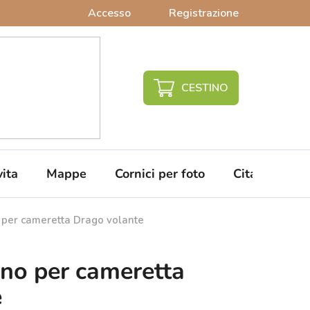
Accesso
Registrazione
CARRELLO
DELLA
SPESA
vita
Mappe
Cornici per foto
Citazioni da 
 per cameretta Drago volante
gno per cameretta
e