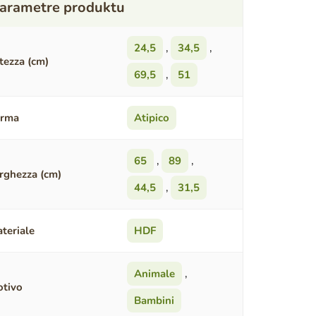
24,5
,
34,5
,
tezza (cm)
69,5
,
51
orma
Atipico
65
,
89
,
rghezza (cm)
44,5
,
31,5
teriale
HDF
Animale
,
tivo
Bambini