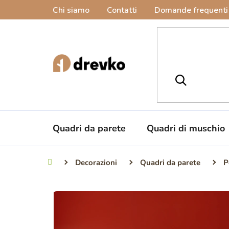
Vai
Chi siamo
Contatti
Domande frequenti
al
contenuto
Quadri da parete
Quadri di muschio
Decorazioni
Quadri da parete
P
Casa