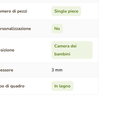
mero di pezzi
Single piece
rsonalizzazione
No
Camera dei
sizione
bambini
essore
3 mm
po di quadro
In legno