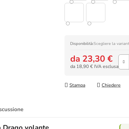
Disponibilità:
Scegliere la varian
da
23,30 €
da
18,90 €
IVA esclusa
Prezzo della misura:
Stampa
Chiedere
scussione
a Drago volante