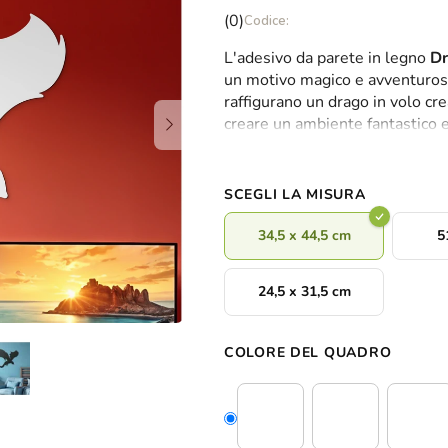
La
(0)
valutazione
L'adesivo da parete in legno
Dr
media
un motivo magico e avventuroso.
del
raffigurano un drago in volo cr
prodotto
creare un ambiente fantastico 
è
bambini.
0,0
su
5
SCEGLI LA MISURA
stelle.
34,5 x 44,5 cm
5
24,5 x 31,5 cm
COLORE DEL QUADRO