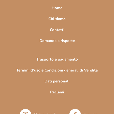
a
Home
g
i
Chi siamo
n
Contatti
a
Domande e risposte
Trasporto e pagamento
Termini d’uso e Condizioni generali di Vendita
Dati personali
Reclami