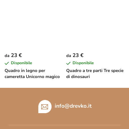
23 €
23 €
da
da
Disponibile
Disponibile
Quadro in legno per
Quadro a tre parti Tre specie
cameretta Unicorno magico
di dinosauri
P
i
è
info
@
drevko.it
d
i
p