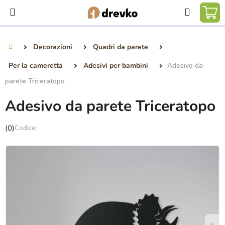
Vai
Ricerca
al
CA
contenuto
DE
Decorazioni
Quadri da parete
Casa
SP
Per la cameretta
Adesivi per bambini
Adesivo da
parete Triceratopo
Adesivo da parete Triceratopo
La
(0)
valutazione
media
del
prodotto
è
0,0
su
5
stelle.