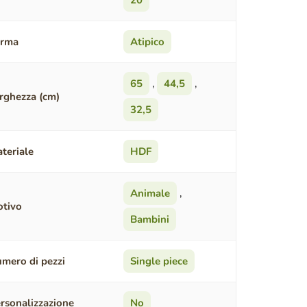
20
orma
Atipico
65
,
44,5
,
rghezza (cm)
32,5
teriale
HDF
Animale
,
tivo
Bambini
mero di pezzi
Single piece
rsonalizzazione
No