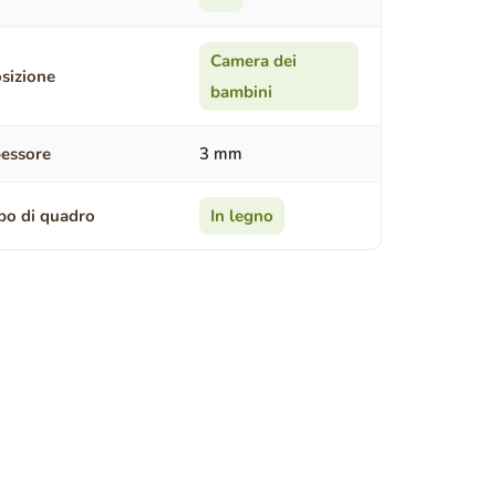
Camera dei
sizione
bambini
essore
3 mm
po di quadro
In legno