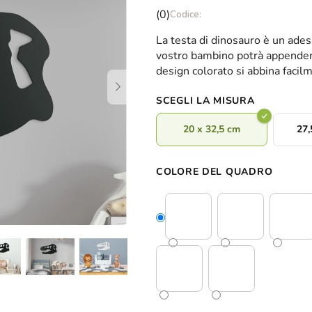
La
(0)
valutazione
La testa di dinosauro è un adesi
media
vostro bambino potrà appendere
del
design colorato si abbina facil
prodotto
è
SCEGLI LA MISURA
0,0
su
20 x 32,5 cm
27,
5
stelle.
COLORE DEL QUADRO