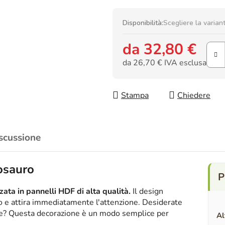
Disponibilità:
Scegliere la varian
da
32,80 €
da
26,70 €
IVA esclusa
Prezzo della misura:
Stampa
Chiedere
scussione
osauro
ata in pannelli HDF di alta qualità.
Il design
ico e attira immediatamente l'attenzione. Desiderate
nte? Questa decorazione è un modo semplice per
Al