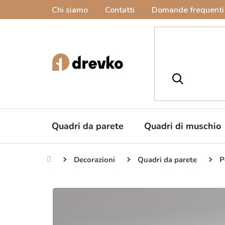
Vai
Chi siamo
Contatti
Domande frequenti
al
contenuto
Quadri da parete
Quadri di muschio
Decorazioni
Quadri da parete
P
Casa