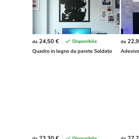
24,50 €
22,9
Disponibile
da
da
Quadro in legno da parete Soldato
Adesivo
23,30 €
27,2
Disponibile
da
da