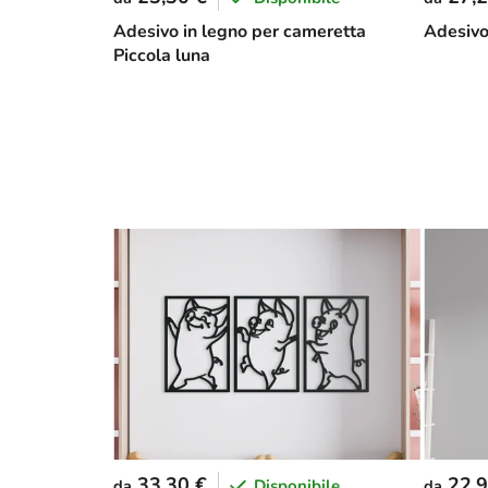
Adesivo in legno per cameretta
Adesivo
Piccola luna
33,30 €
22,9
Disponibile
da
da