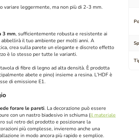
o variare leggermente, ma non più di 2-3 mm.
Po
sa 3 mm
, sufficientemente robusta e resistente ai
abbellirà il tuo ambiente per molti anni. A
Sp
tica, crea sulla parete un elegante e discreto effetto
zzo è lo stesso per tutte le varianti.
Ti
tavola di fibre di legno ad alta densità. È prodotta
ipalmente abete e pino) insieme a resina. L’HDF è
asse di emissione E1.
io
iede forare le pareti
. La decorazione può essere
oppure con un nastro biadesivo in schiuma (
il materiale
tro sul retro del prodotto e posizionare la
corazioni più complesse, invieremo anche una
tallazione in modo ancora più rapido e semplice.