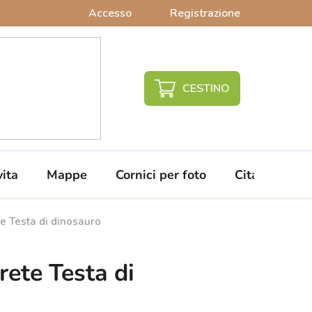
Accesso
Registrazione
CARRELLO
DELLA
SPESA
vita
Mappe
Cornici per foto
Citazioni da 
e Testa di dinosauro
rete Testa di