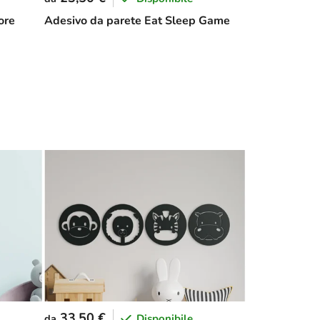
ore
Adesivo da parete Eat Sleep Game
33,50 €
Disponibile
da