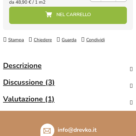
Prezzo della misura:
da 48,90 € / 1 m2
Stampa
Chiedere
Guarda
Condividi
Descrizione
Discussione (3)
Valutazione (1)
P
i
è
info
@
drevko.it