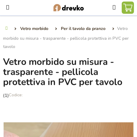
Vai
Ricerca
al
CA
contenuto
DE
Vetro morbido
Per il tavolo da pranzo
Vetro
Casa
SP
morbido su misura - trasparente - pellicola protettiva in PVC per
tavolo
Vetro morbido su misura -
trasparente - pellicola
protettiva in PVC per tavolo
La
(1)
valutazione
media
del
prodotto
è
5,0