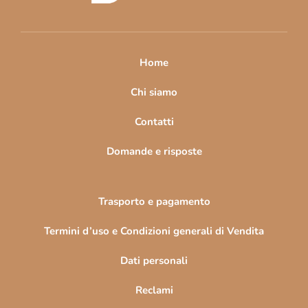
d
i
p
a
Home
g
i
Chi siamo
n
Contatti
a
Domande e risposte
Trasporto e pagamento
Termini d’uso e Condizioni generali di Vendita
Dati personali
Reclami