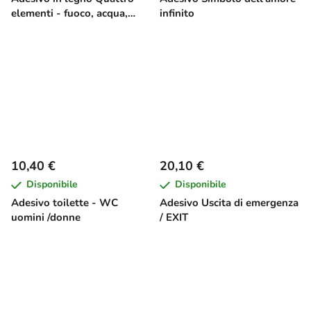
elementi - fuoco, acqua,
infinito
terra e aria
10,40 €
20,10 €
Disponibile
Disponibile
Adesivo toilette - WC
Adesivo Uscita di emergenza
uomini /donne
/ EXIT