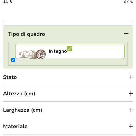
n
10
€
97
€
t
o
d
e
Tipo di quadro
i
p
r
o
d
Stato
o
t
Altezza (cm)
t
i
Larghezza (cm)
Materiale