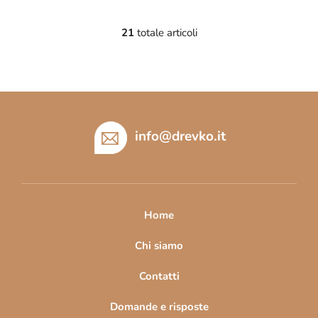
21
totale articoli
C
o
n
t
P
r
i
o
l
è
info
@
drevko.it
l
d
i
i
d
p
e
a
l
Home
l
g
'
i
Chi siamo
e
n
l
Contatti
a
e
n
Domande e risposte