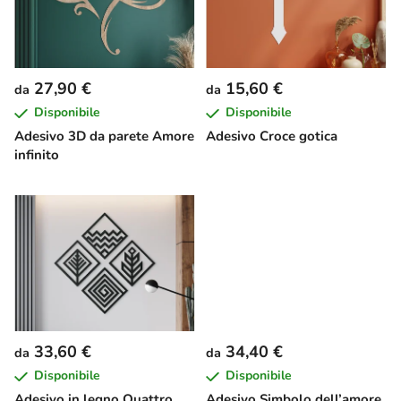
n
c
o
d
27,90 €
15,60 €
da
da
e
Disponibile
Disponibile
i
Adesivo 3D da parete Amore
Adesivo Croce gotica
p
infinito
r
o
d
o
t
t
i
33,60 €
34,40 €
da
da
Disponibile
Disponibile
Adesivo in legno Quattro
Adesivo Simbolo dell’amore