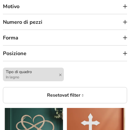
Motivo
Numero di pezzi
Forma
Posizione
Tipo di quadro
In legno
E
l
e