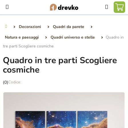
Vai
Ricerca
al
CA
contenuto
DE
Decorazioni
Quadri da parete
Casa
SP
Natura e paesaggi
Quadri universo e stelle
Quadro in
tre parti Scogliere cosmiche
Quadro in tre parti Scogliere
cosmiche
La
(0)
valutazione
media
del
prodotto
è
0,0
su
5