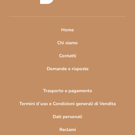
d
i
p
a
Home
g
i
Chi siamo
n
Contatti
a
Domande e risposte
Trasporto e pagamento
Termini d’uso e Condizioni generali di Vendita
Dati personali
Reclami