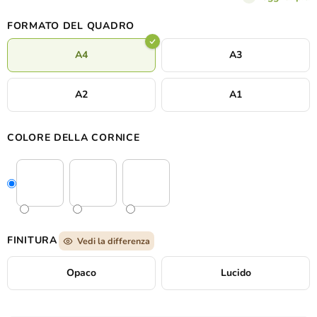
UV, i colori appaiono particolarmente intensi e l'immagine si
adatta a interni moderni, uffici o spazi che vogliono suscitare
FORMATO DEL QUADRO
stupore e ispirazione.
A4
A3
A2
A1
COLORE DELLA CORNICE
FINITURA
Vedi la differenza
Opaco
Lucido