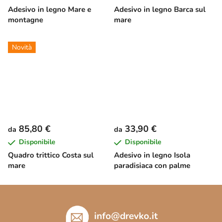
Adesivo in legno Mare e
Adesivo in legno Barca sul
montagne
mare
Novità
85,80 €
33,90 €
da
da
Disponibile
Disponibile
Quadro trittico Costa sul
Adesivo in legno Isola
mare
paradisiaca con palme
P
i
è
info
@
drevko.it