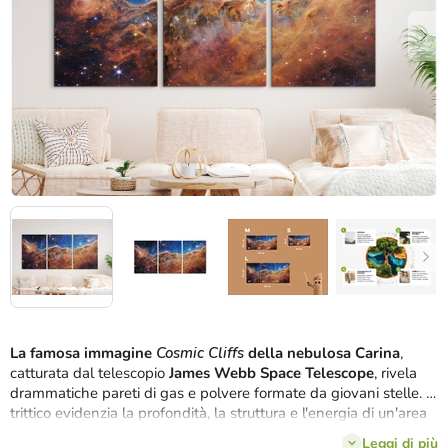
stelle.
La famosa immagine
Cosmic Cliffs
della nebulosa Carina
,
catturata dal telescopio
James Webb Space Telescope
, rivela
drammatiche pareti di gas e polvere formate da giovani stelle. Il
trittico evidenzia la profondità, la struttura e l'energia di un'area
in cui nascono continuamente nuove stelle. Grazie alla stampa
Leggi di più