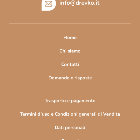
è
info
@
drevko.it
d
i
p
a
Home
g
i
Chi siamo
n
Contatti
a
Domande e risposte
Trasporto e pagamento
Termini d’uso e Condizioni generali di Vendita
Dati personali