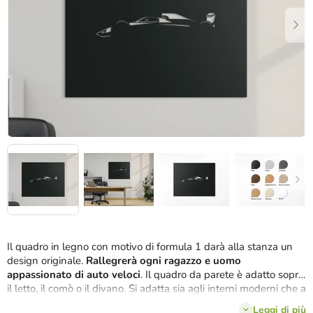
stelle.
Il quadro in legno con motivo di formula 1 darà alla stanza un
design originale.
Rallegrerà ogni ragazzo e uomo
appassionato di auto veloci
. Il quadro da parete è adatto sopra
il letto, il comò o il divano. Si adatta sia agli interni moderni che a
quelli classici.
Leggi di più