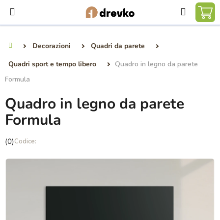
Vai
Ricerca
al
CA
contenuto
DE
Decorazioni
Quadri da parete
Casa
SP
Quadri sport e tempo libero
Quadro in legno da parete
Formula
Quadro in legno da parete
Formula
La
(0)
valutazione
media
del
prodotto
è
0,0
su
5