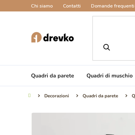
Vai
Chi siamo
Contatti
Domande frequenti
al
contenuto
Quadri da parete
Quadri di muschio
Decorazioni
Quadri da parete
Q
Casa