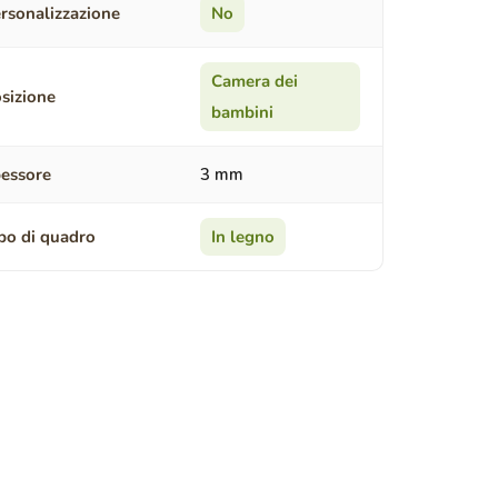
rsonalizzazione
No
Camera dei
sizione
bambini
essore
3 mm
po di quadro
In legno