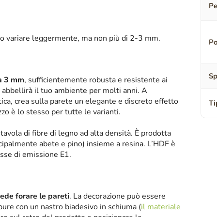
Pe
o variare leggermente, ma non più di 2-3 mm.
Po
Sp
sa 3 mm
, sufficientemente robusta e resistente ai
abbellirà il tuo ambiente per molti anni. A
tica, crea sulla parete un elegante e discreto effetto
Ti
zzo è lo stesso per tutte le varianti.
tavola di fibre di legno ad alta densità. È prodotta
ipalmente abete e pino) insieme a resina. L’HDF è
asse di emissione E1.
iede forare le pareti
. La decorazione può essere
oppure con un nastro biadesivo in schiuma (
il materiale