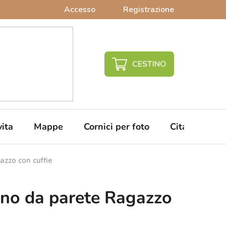
Accesso
Registrazione
CARRELLO
DELLA
SPESA
vita
Mappe
Cornici per foto
Citazioni da 
azzo con cuffie
gno da parete Ragazzo