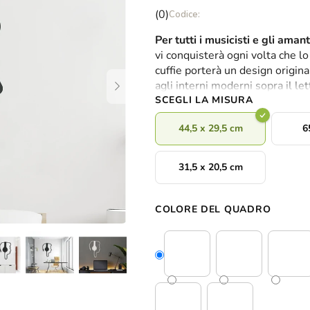
La
(0)
valutazione
Per tutti i musicisti e gli aman
media
vi conquisterà ogni volta che l
del
cuffie porterà un design origina
prodotto
agli interni moderni sopra il let
è
SCEGLI LA MISURA
0,0
su
44,5 x 29,5 cm
6
5
stelle.
31,5 x 20,5 cm
COLORE DEL QUADRO