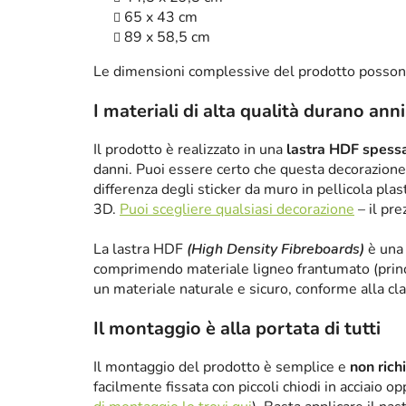
65 x 43 cm
89 x 58,5 cm
Le dimensioni complessive del prodotto posson
I materiali di alta qualità durano anni
Il prodotto è realizzato in una
lastra HDF spes
danni. Puoi essere certo che questa decorazione 
differenza degli sticker da muro in pellicola plas
3D.
Puoi scegliere qualsiasi decorazione
– il pre
La lastra HDF
(High Density Fibreboards)
è una 
comprimendo materiale ligneo frantumato (princ
un materiale naturale e sicuro, conforme alla cl
Il montaggio è alla portata di tutti
Il montaggio del prodotto è semplice e
non rich
facilmente fissata con piccoli chiodi in acciaio 