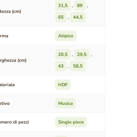
31,5
,
89
,
tezza (cm)
65
,
44,5
orma
Atipico
20,5
,
29,5
,
rghezza (cm)
43
,
58,5
teriale
HDF
tivo
Musica
mero di pezzi
Single piece