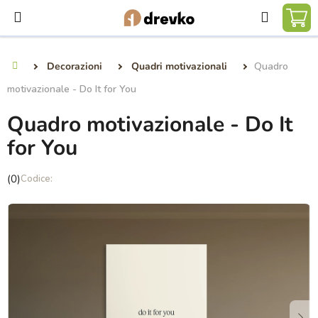
Vai
Ricerca
al
CA
contenuto
DE
Decorazioni
Quadri motivazionali
Quadro
Casa
SP
motivazionale - Do It for You
Quadro motivazionale - Do It
for You
La
(0)
valutazione
media
del
prodotto
è
0,0
su
5
stelle.