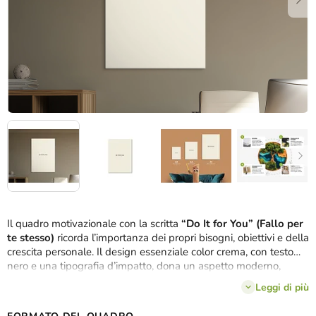
Il quadro motivazionale con la scritta
“Do It for You” (Fallo per
te stesso)
ricorda l’importanza dei propri bisogni, obiettivi e della
crescita personale. Il design essenziale color crema, con testo
nero e una tipografia d’impatto, dona un aspetto moderno,
pulito e senza tempo. Incoraggia
fiducia in se stessi, la capacità
Leggi di più
di stabilire confini sani e la motivazione ad agire in linea con i
propri valori
. Grazie alla stampa
UV di alta qualità
, le linee