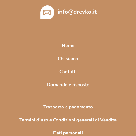
i
è
info
@
drevko.it
d
i
p
a
Home
g
i
Chi siamo
n
Contatti
a
Domande e risposte
Trasporto e pagamento
Termini d’uso e Condizioni generali di Vendita
Dati personali