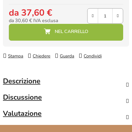
da
37,60 €
da
30,60 €
IVA esclusa
Prezzo della misura:
Stampa
Chiedere
Guarda
Condividi
Descrizione
Discussione
Valutazione
P