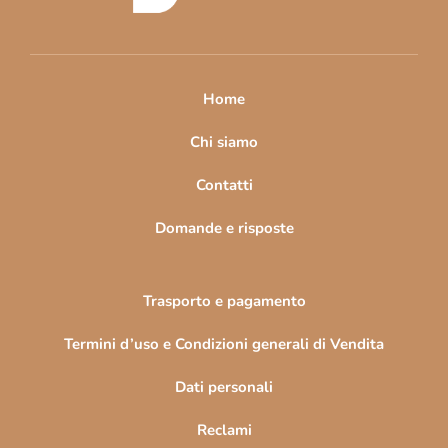
d
i
p
a
Home
g
i
Chi siamo
n
Contatti
a
Domande e risposte
Trasporto e pagamento
Termini d’uso e Condizioni generali di Vendita
Dati personali
Reclami