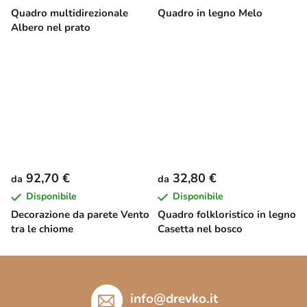
Quadro multidirezionale
Quadro in legno Melo
Albero nel prato
92,70 €
32,80 €
da
da
Disponibile
Disponibile
Decorazione da parete Vento
Quadro folkloristico in legno
tra le chiome
Casetta nel bosco
P
i
è
info
@
drevko.it