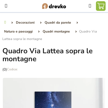
Vai
Ricerca
al
CA
contenuto
DE
Decorazioni
Quadri da parete
Casa
SP
Natura e paesaggi
Quadri montagne
Quadro Via
Lattea sopra le montagne
Quadro Via Lattea sopra le
montagne
La
(0)
valutazione
media
del
prodotto
è
0,0
su
5