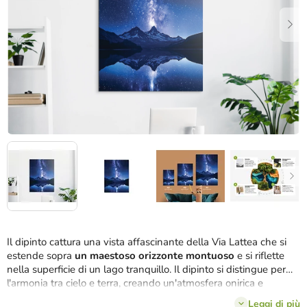
stelle.
Il dipinto cattura una vista affascinante della Via Lattea che si
estende sopra
un maestoso orizzonte montuoso
e si riflette
nella superficie di un lago tranquillo. Il dipinto si distingue per
l'armonia tra cielo e terra, creando un'atmosfera onirica e
meditativa sotto il cielo notturno.
Leggi di più