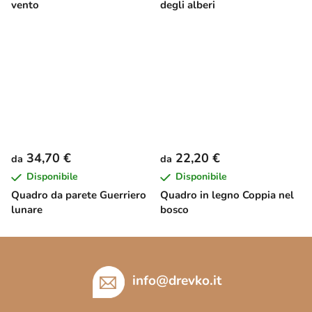
vento
degli alberi
34,70 €
22,20 €
da
da
Disponibile
Disponibile
Quadro da parete Guerriero
Quadro in legno Coppia nel
lunare
bosco
P
i
è
info
@
drevko.it
d