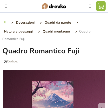
Vai
Ricerca
al
CA
contenuto
DE
Decorazioni
Quadri da parete
Casa
SP
Natura e paesaggi
Quadri montagne
Quadro
Romantico Fuji
Quadro Romantico Fuji
La
(0)
valutazione
media
del
prodotto
è
0,0
su
5
stelle.