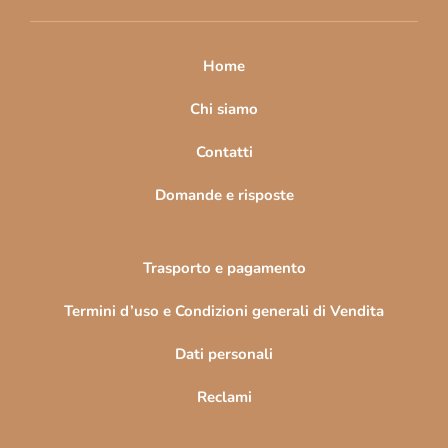
i
p
a
Home
g
i
Chi siamo
n
Contatti
a
Domande e risposte
Trasporto e pagamento
Termini d’uso e Condizioni generali di Vendita
Dati personali
Reclami