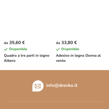
35,60 €
33,80 €
da
da
Disponibile
Disponibile
Quadro a tre parti in legno
Adesivo in legno Donna al
Albero
vento
P
i
è
info
@
drevko.it
d
i
p