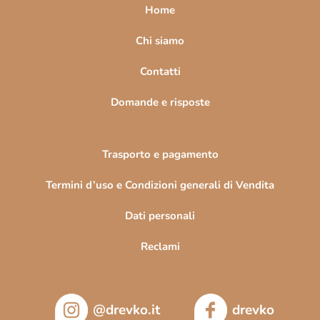
a
Home
g
i
Chi siamo
n
Contatti
a
Domande e risposte
Trasporto e pagamento
Termini d’uso e Condizioni generali di Vendita
Dati personali
Reclami
@drevko.it
drevko