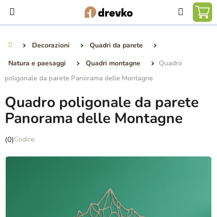
Vai
Ricerca
al
CA
contenuto
DE
Decorazioni
Quadri da parete
Casa
SP
Natura e paesaggi
Quadri montagne
Quadro
poligonale da parete Panorama delle Montagne
Quadro poligonale da parete
Panorama delle Montagne
La
(0)
valutazione
media
del
prodotto
è
0,0
su
5