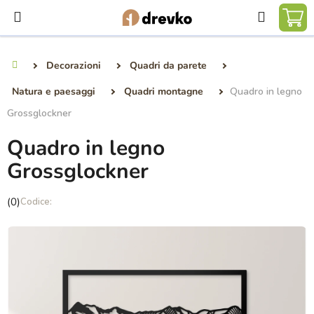
Vai
Ricerca
al
CA
contenuto
DE
Decorazioni
Quadri da parete
Casa
SP
Natura e paesaggi
Quadri montagne
Quadro in legno
Grossglockner
Quadro in legno
Grossglockner
La
(0)
valutazione
media
del
prodotto
è
0,0
su
5