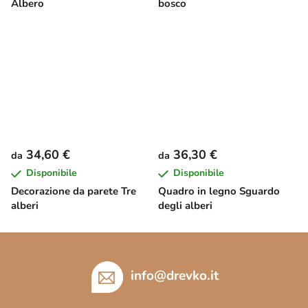
Albero
bosco
34,60 €
36,30 €
da
da
Disponibile
Disponibile
Decorazione da parete Tre
Quadro in legno Sguardo
alberi
degli alberi
P
i
è
info
@
drevko.it
d