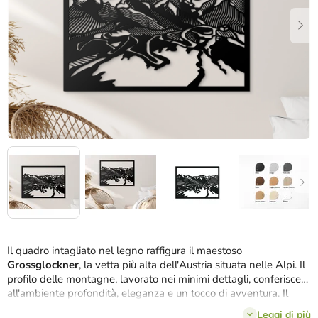
stelle.
Il quadro intagliato nel legno raffigura il maestoso
Grossglockner
, la vetta più alta dell'Austria situata nelle Alpi. Il
profilo delle montagne, lavorato nei minimi dettagli, conferisce
all'ambiente profondità, eleganza e un tocco di avventura. Il
quadro è realizzato con precisione
in HDF nel nostro
Leggi di più