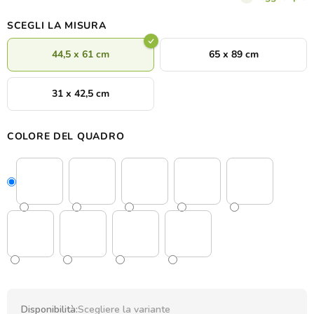
laboratorio
ed è disponibile in 9 colori diversi, per adattarsi
perfettamente al vostro spazio. La scelta ideale per gli amanti
SCEGLI LA MISURA
della montagna, dei viaggi e della natura.
44,5 x 61 cm
65 x 89 cm
31 x 42,5 cm
COLORE DEL QUADRO
Disponibilità:
Scegliere la variante