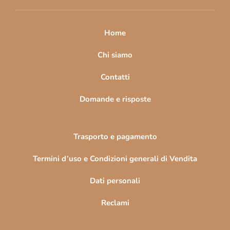
i
p
a
Home
g
i
Chi siamo
n
Contatti
a
Domande e risposte
Trasporto e pagamento
Termini d’uso e Condizioni generali di Vendita
Dati personali
Reclami