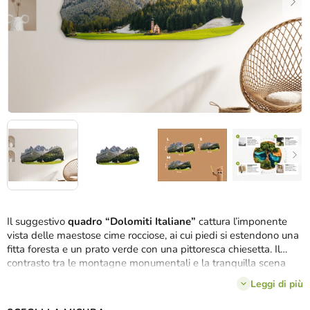
Il suggestivo
quadro “Dolomiti Italiane”
cattura l’imponente
vista delle maestose cime rocciose, ai cui piedi si estendono una
fitta foresta e un prato verde con una pittoresca chiesetta. Il
contrasto tra le montagne monumentali e la tranquilla scena
rurale crea una composizione armoniosa ed equilibrata. Grazie
Leggi di più
alla stampa UV di precisione, risaltano i
colori naturali del
paesaggio
, i dettagli degli alberi e dell’architettura. Il quadro è