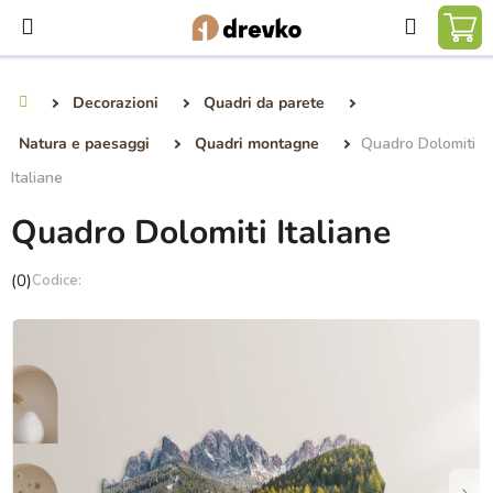
Vai
Ricerca
al
CA
contenuto
DE
Decorazioni
Quadri da parete
Casa
SP
Natura e paesaggi
Quadri montagne
Quadro Dolomiti
Italiane
Quadro Dolomiti Italiane
La
(0)
valutazione
media
del
prodotto
è
0,0
su
5
stelle.