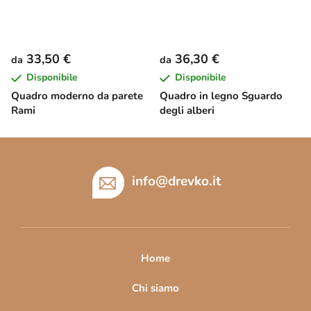
33,50 €
36,30 €
da
da
Disponibile
Disponibile
Quadro moderno da parete
Quadro in legno Sguardo
Rami
degli alberi
P
i
è
info
@
drevko.it
d
i
p
a
Home
g
i
Chi siamo
n