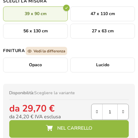
SCEGLI LA MISURA
ideale per il soggiorno, lo studio o ambienti in stile naturale,
dove crea un’atmosfera di pace e autentica serenità alpina.
39 x 90 cm
47 x 110 cm
56 x 130 cm
27 x 63 cm
FINITURA
Vedi la differenza
Opaco
Lucido
Disponibilità:
Scegliere la variante
da
29,70 €
da
24,20 €
IVA esclusa
Prezzo della misura: