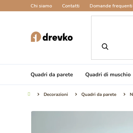
Vai
Chi siamo
Contatti
Domande frequenti
al
contenuto
Quadri da parete
Quadri di muschio
Decorazioni
Quadri da parete
N
Casa