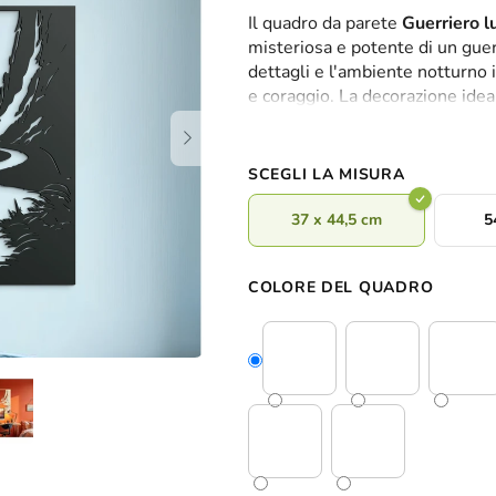
valutazione
Il quadro da parete
Guerriero l
media
misteriosa e potente di un guerri
del
dettagli e l'ambiente notturno 
prodotto
e coraggio. La decorazione idea
è
tocco di leggenda, natura e forz
0,0
su
5
SCEGLI LA MISURA
stelle.
37 x 44,5 cm
5
COLORE DEL QUADRO