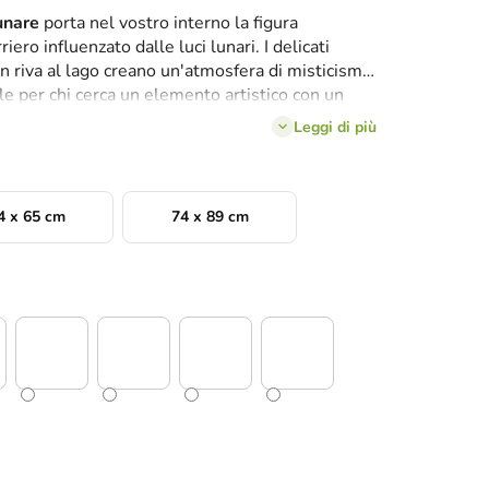
unare
porta nel vostro interno la figura
ero influenzato dalle luci lunari. I delicati
in riva al lago creano un'atmosfera di misticismo
le per chi cerca un elemento artistico con un
a.
Leggi di più
4 x 65 cm
74 x 89 cm