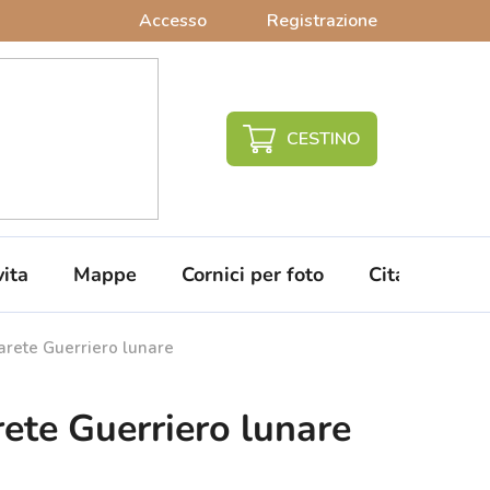
Accesso
Registrazione
CARRELLO
DELLA
SPESA
vita
Mappe
Cornici per foto
Citazioni da 
rete Guerriero lunare
ete Guerriero lunare