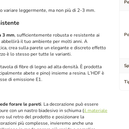
Pe
o variare leggermente, ma non più di 2-3 mm.
sistente
Po
sa 3 mm
, sufficientemente robusta e resistente ai
abbellirà il tuo ambiente per molti anni. A
tica, crea sulla parete un elegante e discreto effetto
zzo è lo stesso per tutte le varianti.
Sp
tavola di fibre di legno ad alta densità. È prodotta
ipalmente abete e pino) insieme a resina. L’HDF è
asse di emissione E1.
Ti
iede forare le pareti
. La decorazione può essere
oppure con un nastro biadesivo in schiuma (
il materiale
tro sul retro del prodotto e posizionare la
corazioni più complesse, invieremo anche una