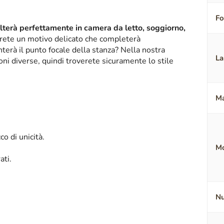
F
alterà perfettamente in camera da letto, soggiorno,
erete un motivo delicato che completerà
terà il punto focale della stanza? Nella nostra
La
oni diverse, quindi troverete sicuramente lo stile
Ma
o di unicità.
Mo
ati.
Nu