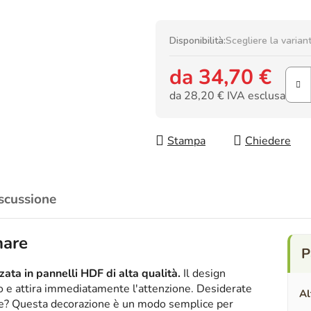
Disponibilità:
Scegliere la varian
da
34,70 €
da
28,20 €
IVA esclusa
Prezzo della misura:
Stampa
Chiedere
scussione
nare
ata in pannelli HDF di alta qualità.
Il design
ico e attira immediatamente l'attenzione. Desiderate
Al
nte? Questa decorazione è un modo semplice per