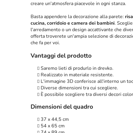
creare un'atmosfera piacevole in ogni stanza.
Basta appendere la decorazione alla parete:
ris
cucina, corridoio e camera dei bambini
. Scegli
l'arredamento o un design accattivante che diven
offerta troverete un'ampia selezione di decorazi
che fa per voi.
Vantaggi del prodotto
Saremo lieti di produrlo in drevko.
Realizzato in materiale resistente.
L'immagine 3D conferisce all'interno un tocc
Diverse dimensioni tra cui scegliere.
È possibile scegliere tra diversi decori color
Dimensioni del quadro
37 x 44,5 cm
54 x 65 cm
74 x 89 cm