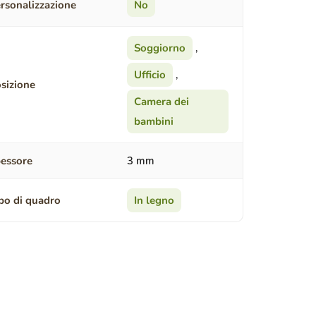
rsonalizzazione
No
Soggiorno
,
Ufficio
,
sizione
Camera dei
bambini
essore
3 mm
po di quadro
In legno