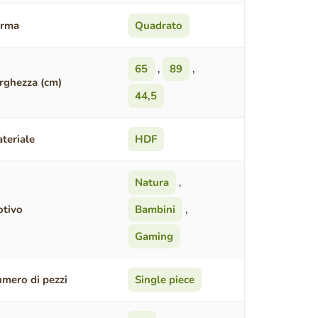
orma
Quadrato
65
,
89
,
rghezza (cm)
44,5
teriale
HDF
Natura
,
tivo
Bambini
,
Gaming
mero di pezzi
Single piece