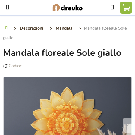
Vai
Ricerca
al
CA
contenuto
DE
Decorazioni
Mandala
Mandala floreale Sole
Casa
SP
giallo
Mandala floreale Sole giallo
La
(0)
valutazione
media
del
prodotto
è
0,0
su
5
stelle.