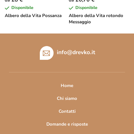
Disponibile
Disponibile
Albero della Vita Possanza
Albero della Vita rotondo
Messaggio
P
i
è
info
@
drevko.it
d
i
p
a
Home
g
i
Chi siamo
n
Contatti
a
Domande e risposte