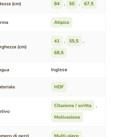
tezza (cm)
84
,
50
,
67,5
orma
Atipico
41
,
55,5
,
rghezza (cm)
68,5
ngua
Inglese
teriale
HDF
Citazione / scritta
,
tivo
Motivazione
mero di pezzi
Multi-piece