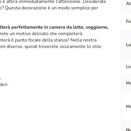
ico e attira immediatamente l'attenzione. Desiderate
Al
nte? Questa decorazione è un modo semplice per
F
alterà perfettamente in camera da letto, soggiorno,
erete un motivo delicato che completerà
terà il punto focale della stanza? Nella nostra
La
oni diverse, quindi troverete sicuramente lo stile
Li
.
Ma
deri.
Mo
Nu