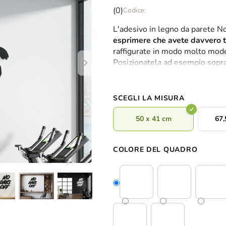
La
(0)
valutazione
L'adesivo in legno da parete N
media
esprimere che avete davvero t
del
raffigurate in modo molto mode
prodotto
Posizionatela ad esempio sopra 
è
palestra, dove tutti potranno a
0,0
su
5
SCEGLI LA MISURA
stelle.
50 x 41 cm
67,
COLORE DEL QUADRO