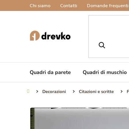
Vai
Chi siamo
Contatti
Domande frequenti
al
contenuto
Quadri da parete
Quadri di muschio
Decorazioni
Citazioni e scritte
F
Casa