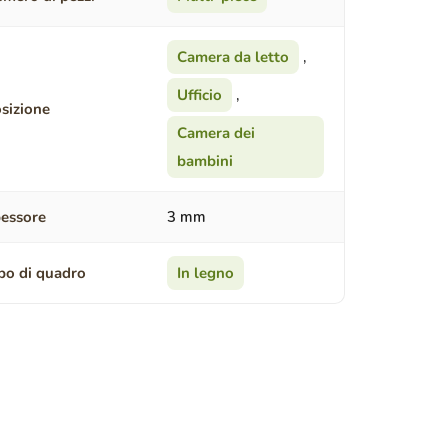
Camera da letto
,
Ufficio
,
sizione
Camera dei
bambini
essore
3 mm
po di quadro
In legno