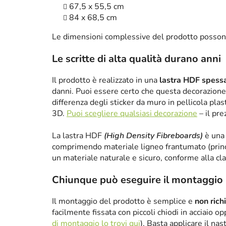
67,5 x 55,5 cm
84 x 68,5 cm
Le dimensioni complessive del prodotto posson
Le scritte di alta qualità durano anni
Il prodotto è realizzato in una
lastra HDF spes
danni. Puoi essere certo che questa decorazione 
differenza degli sticker da muro in pellicola plas
3D.
Puoi scegliere qualsiasi decorazione
– il pre
La lastra HDF
(High Density Fibreboards)
è una 
comprimendo materiale ligneo frantumato (princ
un materiale naturale e sicuro, conforme alla cl
Chiunque può eseguire il montaggio
Il montaggio del prodotto è semplice e
non rich
facilmente fissata con piccoli chiodi in acciaio 
di montaggio lo trovi qui
). Basta applicare il nas