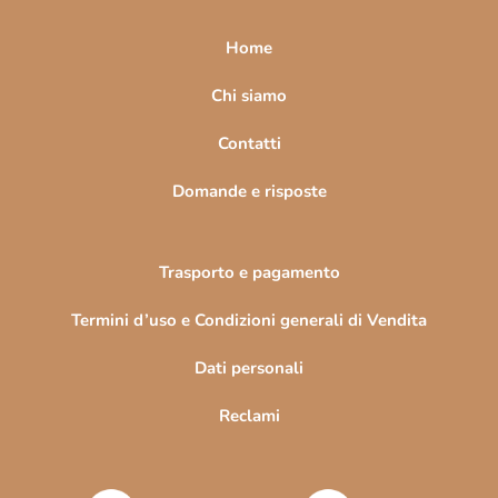
p
a
Home
g
i
Chi siamo
n
Contatti
a
Domande e risposte
Trasporto e pagamento
Termini d’uso e Condizioni generali di Vendita
Dati personali
Reclami