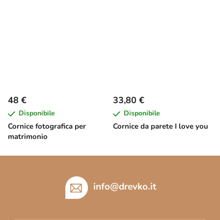
48 €
33,80 €
Disponibile
Disponibile
Cornice fotografica per
Cornice da parete I love you
matrimonio
P
i
è
info
@
drevko.it
d
i