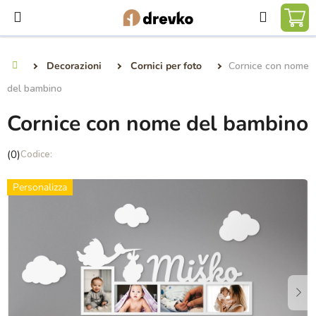
Vai
Ricerca
al
CA
contenuto
DE
Decorazioni
Cornici per foto
Cornice con nome
Casa
SP
del bambino
Cornice con nome del bambino
La
(0)
valutazione
media
Personalizza
del
prodotto
è
0,0
su
5
stelle.