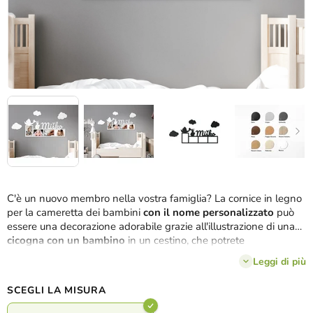
C'è un nuovo membro nella vostra famiglia? La cornice in legno
per la cameretta dei bambini
con il nome personalizzato
può
essere una decorazione adorabile grazie all'illustrazione di una
cicogna con un bambino
in un cestino, che potrete
semplicemente attaccare alla parete sopra il lettino.In questo
Leggi di più
modo potrete ricordare
4 momenti adorabili
del vostro piccolo
anche quando sarà cresciuto da tempo.
SCEGLI LA MISURA