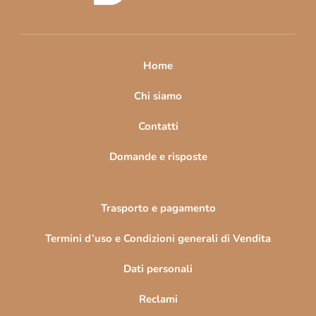
d
i
p
a
Home
g
i
Chi siamo
n
Contatti
a
Domande e risposte
Trasporto e pagamento
Termini d’uso e Condizioni generali di Vendita
Dati personali
Reclami