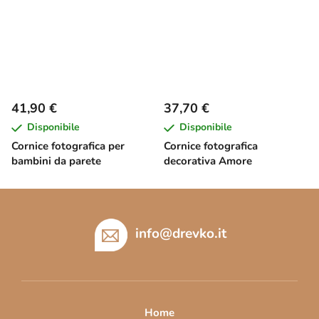
41,90 €
37,70 €
Disponibile
Disponibile
Cornice fotografica per
Cornice fotografica
bambini da parete
decorativa Amore
P
i
è
info
@
drevko.it
d
i
p
a
Home