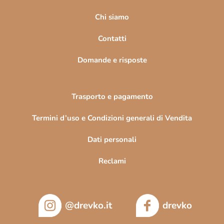
g
i
Chi siamo
n
Contatti
a
Domande e risposte
Trasporto e pagamento
Termini d’uso e Condizioni generali di Vendita
Dati personali
Reclami
@drevko.it
drevko