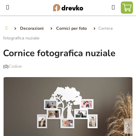
Vai
Ricerca
al
CA
contenuto
DE
Decorazioni
Cornici per foto
Cornice
Casa
SP
fotografica nuziale
Cornice fotografica nuziale
La
(0)
valutazione
media
del
prodotto
è
0,0
su
5
stelle.