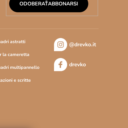
ABBONARSI
adri astratti
@drevko.it
r la cameretta
drevko
adri multipannello
tazioni e scritte