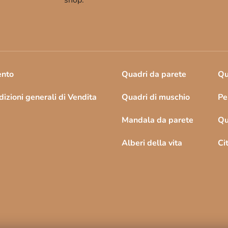
shop.
l
e
n
c
o
ento
Quadri da parete
Qu
izioni generali di Vendita
Quadri di muschio
Pe
Mandala da parete
Qu
Alberi della vita
Ci