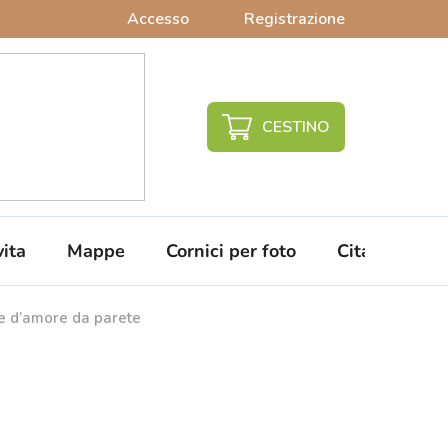
Accesso
Registrazione
CARRELLO
DELLA
SPESA
vita
Mappe
Cornici per foto
Citazioni da 
te d’amore da parete