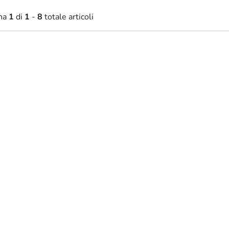
na
1
di
1
-
8
totale articoli
4,30 €
73,40 €
Disponibile
Disponibil
da
zione in legno All you need is
Citazione in legnoLive simpl
often, love deeply