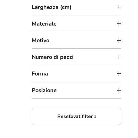
t
Larghezza (cm)
t
i
Materiale
Motivo
6
Numero di pezzi
da
Scri
Forma
Posizione