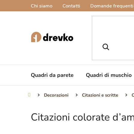
Vai
Chi siamo
Contatti
Domande frequenti
al
contenuto
Quadri da parete
Quadri di muschio
Decorazioni
Citazioni e scritte
C
Casa
Citazioni colorate d’a
B