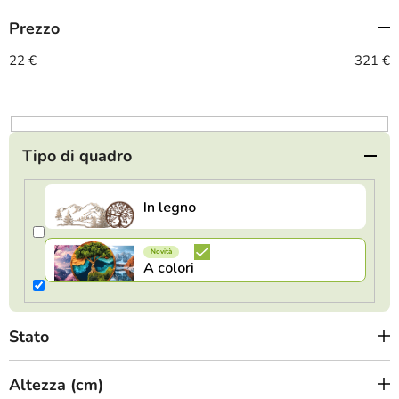
m
Prezzo
e
n
22
€
321
€
t
o
d
e
Tipo di quadro
i
p
r
o
d
o
t
Stato
t
i
Altezza (cm)