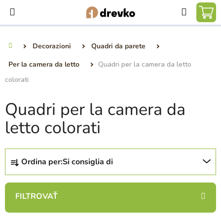
Vai
Ricerca
al
CA
contenuto
DE
Decorazioni
Quadri da parete
Casa
SP
Per la camera da letto
Quadri per la camera da letto
colorati
Quadri per la camera da
letto colorati
O
Ordina per:
Si consiglia di
r
d
i
n
a