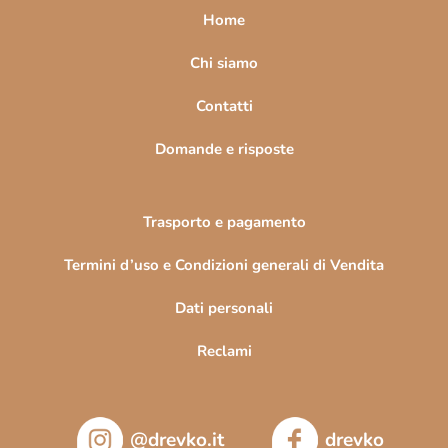
e
a
Home
l
g
e
i
Chi siamo
n
n
c
Contatti
o
a
Domande e risposte
Trasporto e pagamento
Termini d’uso e Condizioni generali di Vendita
Dati personali
Reclami
@drevko.it
drevko