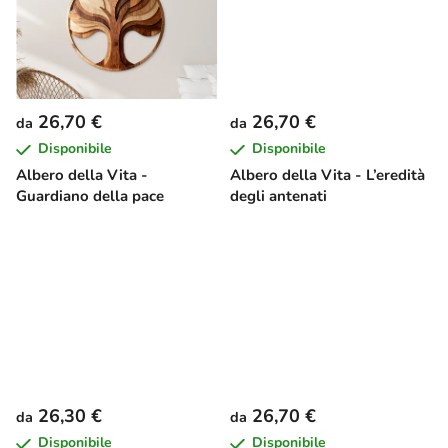
t
t
i
26,70 €
26,70 €
da
da
Disponibile
Disponibile
Albero della Vita -
Albero della Vita - L’eredità
Guardiano della pace
degli antenati
26,30 €
26,70 €
da
da
Disponibile
Disponibile