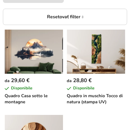
E
l
e
n
c
o
d
29,60 €
28,80 €
da
da
e
Disponibile
Disponibile
i
Quadro Casa sotto le
Quadro in muschio Tocco di
p
montagne
natura (stampa UV)
r
o
d
o