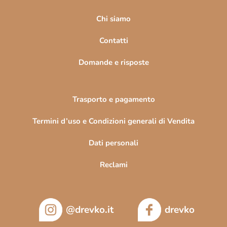
g
e
i
Chi siamo
n
n
c
Contatti
o
a
Domande e risposte
Trasporto e pagamento
Termini d’uso e Condizioni generali di Vendita
Dati personali
Reclami
@drevko.it
drevko