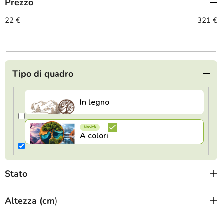
Prezzo
e
n
22
€
321
€
t
o
d
e
Tipo di quadro
i
p
r
o
d
o
t
Stato
t
i
Altezza (cm)