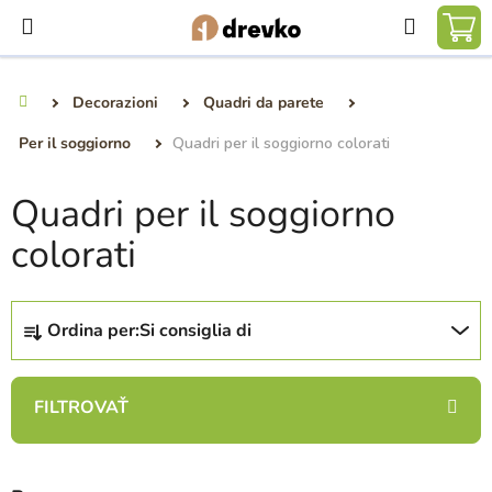
Vai
Ricerca
al
CA
contenuto
DE
Decorazioni
Quadri da parete
Casa
SP
Per il soggiorno
Quadri per il soggiorno colorati
Quadri per il soggiorno
colorati
O
Ordina per:
Si consiglia di
r
d
i
n
a
m