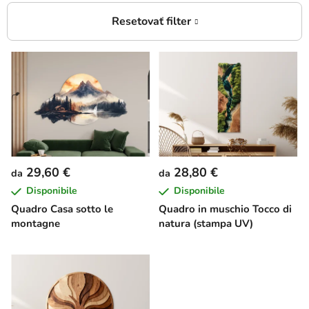
E
l
e
n
c
o
d
29,60 €
28,80 €
da
da
e
Disponibile
Disponibile
i
Quadro Casa sotto le
Quadro in muschio Tocco di
p
montagne
natura (stampa UV)
r
o
d
o
t