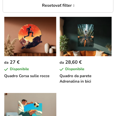
E
l
e
n
c
o
d
27 €
28,60 €
da
da
e
Disponibile
Disponibile
i
Quadro Corsa sulle rocce
Quadro da parete
p
Adrenalina in bici
r
o
d
o
t