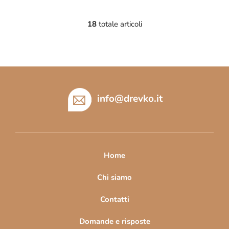
18
totale articoli
C
o
n
t
P
r
i
o
l
è
info
@
drevko.it
l
d
i
i
d
p
e
a
l
Home
l
g
'
i
Chi siamo
e
n
l
Contatti
a
e
n
Domande e risposte