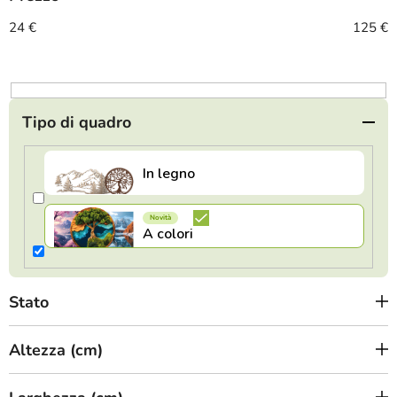
e
n
24
€
125
€
t
o
d
e
Tipo di quadro
i
p
r
o
d
o
t
Stato
t
i
Altezza (cm)