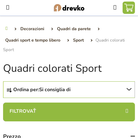
Vai
Ricerca
al
CA
contenuto
DE
Decorazioni
Quadri da parete
Casa
SP
Quadri sport e tempo libero
Sport
Quadri colorati
Sport
Quadri colorati Sport
O
Ordina per:
Si consiglia di
r
d
i
n
a
m
Prezzo