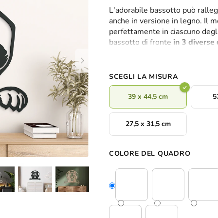
valutazione
L'adorabile bassotto può ralleg
media
anche in versione in legno. Il 
del
perfettamente in ciascuno degl
prodotto
bassotto di fronte
in 3 diverse
è
membri della famiglia all'intern
0,0
su
5
SCEGLI LA MISURA
stelle.
39 x 44,5 cm
5
27,5 x 31,5 cm
COLORE DEL QUADRO