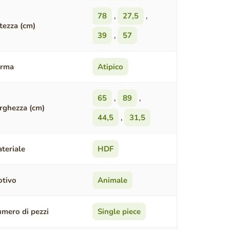
78
,
27,5
,
tezza (cm)
39
,
57
orma
Atipico
65
,
89
,
rghezza (cm)
44,5
,
31,5
teriale
HDF
tivo
Animale
mero di pezzi
Single piece