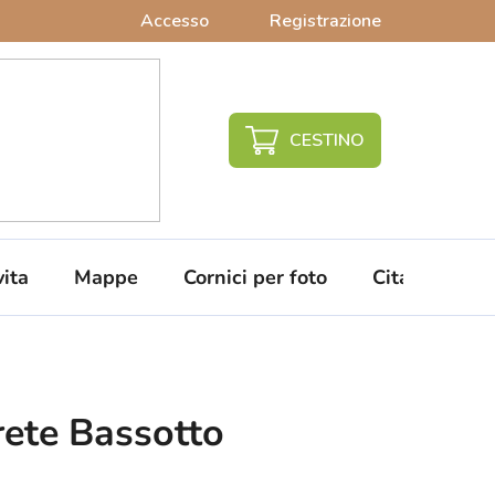
Accesso
Registrazione
CARRELLO
DELLA
SPESA
vita
Mappe
Cornici per foto
Citazioni da 
ete Bassotto