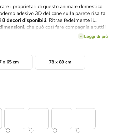
rare i proprietari di questo animale domestico
moderno adesivo 3D del cane sulla parete risalta
i
8 decori disponibili
. Ritrae fedelmente il
 dimensioni
, che può così fare compagnia a tutti i
o della casa.
Leggi di più
7 x 65 cm
78 x 89 cm