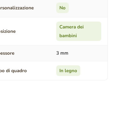
rsonalizzazione
No
Camera dei
sizione
bambini
essore
3 mm
po di quadro
In legno