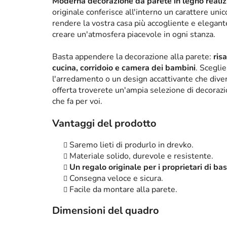
Moderna decorazione da parete in legno realizz
originale conferisce all'interno un carattere un
rendere la vostra casa più accogliente e elega
creare un'atmosfera piacevole in ogni stanza.
Basta appendere la decorazione alla parete:
ris
cucina, corridoio e camera dei bambini
. Scegli
l'arredamento o un design accattivante che diven
offerta troverete un'ampia selezione di decorazi
che fa per voi.
Vantaggi del prodotto
Saremo lieti di produrlo in drevko.
Materiale solido, durevole e resistente.
Un regalo originale per i proprietari di bas
Consegna veloce e sicura.
Facile da montare alla parete.
Dimensioni del quadro