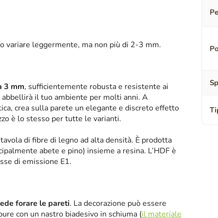
Pe
o variare leggermente, ma non più di 2-3 mm.
Po
Sp
sa 3 mm
, sufficientemente robusta e resistente ai
abbellirà il tuo ambiente per molti anni. A
tica, crea sulla parete un elegante e discreto effetto
Ti
zzo è lo stesso per tutte le varianti.
tavola di fibre di legno ad alta densità. È prodotta
ipalmente abete e pino) insieme a resina. L’HDF è
asse di emissione E1.
iede forare le pareti
. La decorazione può essere
oppure con un nastro biadesivo in schiuma (
il materiale