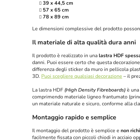
39 x 44,5 cm
57 x 65 cm
78 x 89 cm
Le dimensioni complessive del prodotto posson
Il materiale di alta qualità dura anni
Il prodotto è realizzato in una
lastra HDF spes
danni. Puoi essere certo che questa decorazione 
differenza degli sticker da muro in pellicola plas
3D.
Puoi scegliere qualsiasi decorazione
– il pre
La lastra HDF
(High Density Fibreboards)
è una 
comprimendo materiale ligneo frantumato (princ
un materiale naturale e sicuro, conforme alla cl
Montaggio rapido e semplice
Il montaggio del prodotto è semplice e
non rich
facilmente fissata con piccoli chiodi in acciaio 