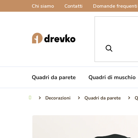
Vai
Chi siamo
Contatti
Domande frequenti
al
contenuto
Quadri da parete
Quadri di muschio
Decorazioni
Quadri da parete
Q
Casa