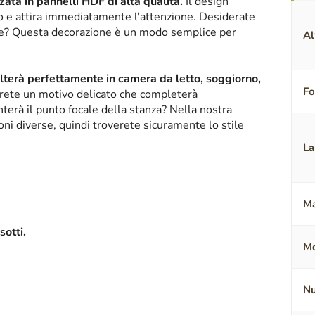
ata in pannelli HDF di alta qualità.
Il design
ico e attira immediatamente l'attenzione. Desiderate
nte? Questa decorazione è un modo semplice per
Al
alterà perfettamente in camera da letto, soggiorno,
F
erete un motivo delicato che completerà
terà il punto focale della stanza? Nella nostra
oni diverse, quindi troverete sicuramente lo stile
La
Ma
sotti.
Mo
Nu