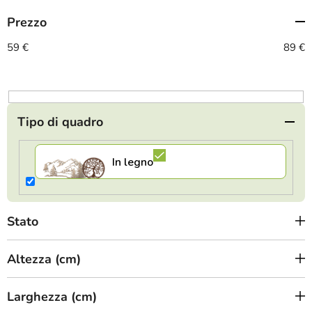
m
Prezzo
e
n
59
€
89
€
t
o
d
e
Tipo di quadro
i
p
r
o
d
Stato
o
t
Altezza (cm)
t
i
Larghezza (cm)