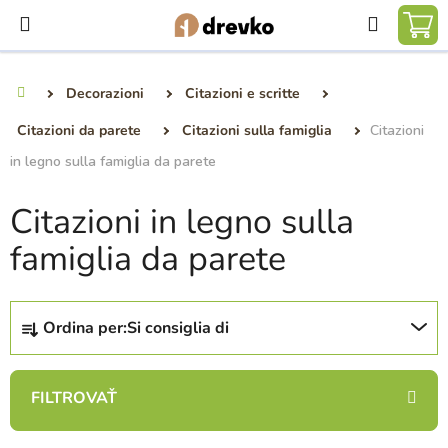
Vai
Ricerca
al
CA
contenuto
DE
Decorazioni
Citazioni e scritte
Casa
SP
Citazioni da parete
Citazioni sulla famiglia
Citazioni
in legno sulla famiglia da parete
Citazioni in legno sulla
famiglia da parete
O
Ordina per:
Si consiglia di
r
d
i
n
a