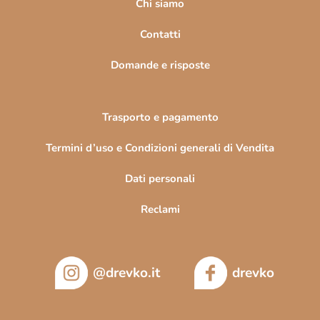
'
i
Chi siamo
e
n
l
Contatti
a
e
n
Domande e risposte
c
o
Trasporto e pagamento
Termini d’uso e Condizioni generali di Vendita
Dati personali
Reclami
@drevko.it
drevko