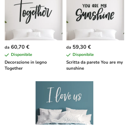
l
e
n
c
o
d
60,70 €
59,30 €
da
da
e
Disponibile
Disponibile
i
Decorazione in legno
Scritta da parete You are my
p
Together
sunshine
r
o
d
o
t
t
i