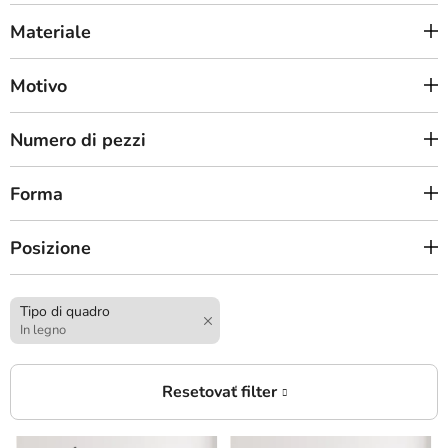
Materiale
Motivo
Numero di pezzi
Forma
Posizione
Tipo di quadro
In legno
E