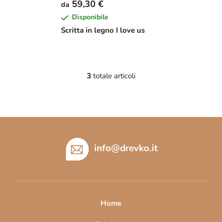
59,30 €
da
Disponibile
Scritta in legno I love us
3
totale articoli
C
o
n
t
P
r
i
o
l
è
info
@
drevko.it
l
d
i
i
d
p
e
a
l
Home
l
g